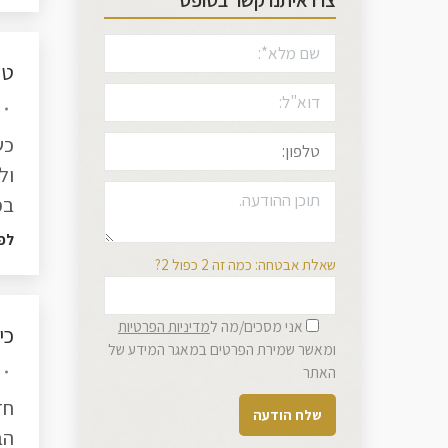
צרו איתנו קשר בטופס
טי
כש
ול
במ
לפ
שאלת אבטחה: כמה זה 2 כפול 2?
אני מסכים/מה ל
מדיניות הפרטיות
כי
ומאשר שמירת הפרטים במאגר המידע של
האתר
חד
הב