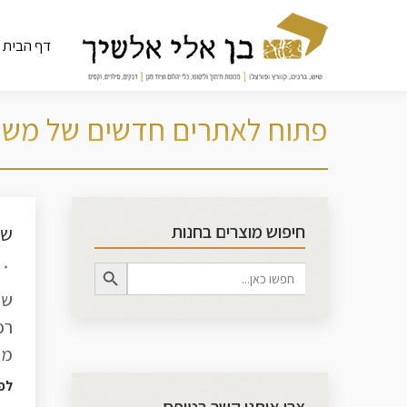
דף הבית
פתוח לאתרים חדשים של משת
חיפוש מוצרים בחנות
שי
Search Button
Search
for:
שי
רכ
מד
לפ