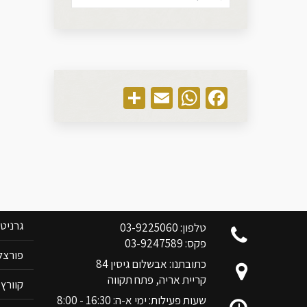
Share
WhatsApp
Email
Facebook
צוות בן אלי אלשיך לשרותכם
קטלוג 
גרניט
טלפון: 03-9225060
פקס: 03-9247589
פורצלן RIM
כתובתנו: אבשלום גיסין 84
קריית אריה, פתח תקווה
קוורץ ANOVA
שעות פעילות: ימי א-ה: 16:30 - 8:00