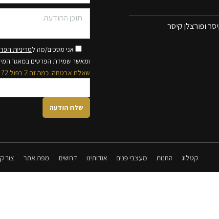
סר ופורצלן קיסר
אני מסכים/מה ל
מדיניות הפרט
ומאשר שמירת הפרטים במאגר המי
שאלת אבטחה: כמה זה 2 כפול 2?
קטלוג
החנות
מעצבי פנים
אודותינו
דרושים
מפת אתר
צור ק