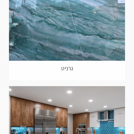
גרניט