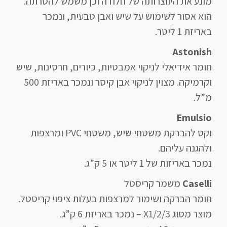
מונע את היווצרותה של חלודה וכן משמש להסרתה.
הוא אסור לשימוש על שיש ואבן טבעית, ונמכר
באריזת 1 ליטר.
Astonish
חומר אידיאלי לניקוי אמבטיות, כיורים, חרסינות, שיש
וקרמיקה. מצוין לניקוי אבן קיסר ונמכר באריזת 500
מ”ל.
Emulsio
וקס להברקת משטחי שיש, משטחי PVC ומרצפות
ולהגנה עליהם.
נמכר באריזות של 1 ליטר או 5 ק”ג.
Caselli
משמר קריסטל
חומר הברקה ושימור למרצפות בעלות ציפוי קריסטל.
מוצר מסוג X1/2/3 – נמכר באריזת 6 ק”ג.