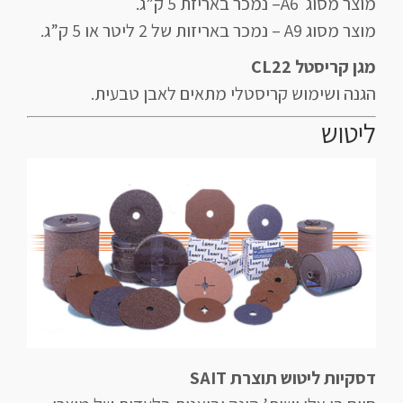
מוצר מסוג A6– נמכר באריזת 5 ק”ג.
מוצר מסוג A9 – נמכר באריזות של 2 ליטר או 5 ק”ג.
מגן קריסטל CL22
הגנה ושימוש קריסטלי מתאים לאבן טבעית.
ליטוש
דסקיות ליטוש תוצרת SAIT