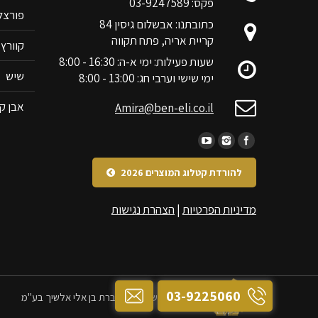
פקס: 03-9247589
פורצלן RIM
כתובתנו: אבשלום גיסין 84
קריית אריה, פתח תקווה
קוורץ ANOVA
שעות פעילות: ימי א-ה: 16:30 - 8:00
שיש
ימי שישי וערבי חג: 13:00 - 8:00
אבן קי
Amira@ben-eli.co.il
להורדת קטלוג המוצרים 2026
מדיניות הפרטיות
|
הצהרת נגישות
03-9225060
כל הזכויות שמורות לחברת בן אלי אלשיך בע"מ