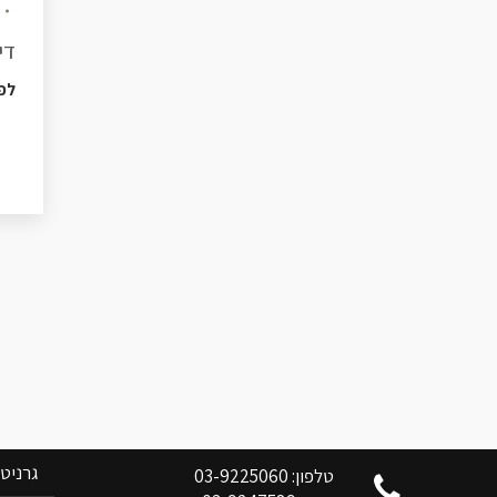
די
לפ
צוות בן אלי אלשיך לשרותכם
קטלוג 
גרניט
טלפון: 03-9225060