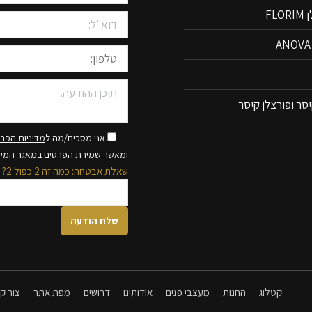
FLO
סר ופורצלן קיסר
אני מסכים/מה ל
מדיניות הפרט
ומאשר שמירת הפרטים במאגר המי
שאלת אבטחה: כמה זה 2 כפול 2?
קטלוג
החנות
מעצבי פנים
אודותינו
דרושים
מפת אתר
צור ק