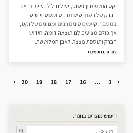
וקס הוא פתרון פשוט, יעיל וזול לבעיית דהיית
הברק של ריצוף שיש וגרניט ומשטחי שיש
במטבח. קיימים סוגים רבים ומגוונים של וקס,
אך כולם מציעים לנו תוצאה דומה: חידוש
הברק ותוספת נוצצת לאבן המלוטשת.
לפרטים נוספים
20
19
18
17
16
…
1
חיפוש מוצרים בחנות
Search Button
Search
for: