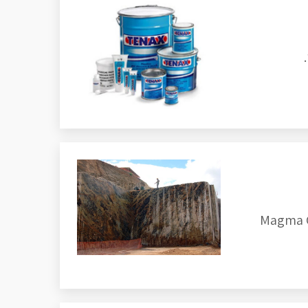
ט מברזיל שתמצאו רק אצלנו: וMagma Gold,