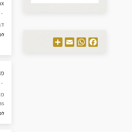
Tenax ד
דבק 
לפ
Share
WhatsApp
Email
Facebook
מש
as
לפ