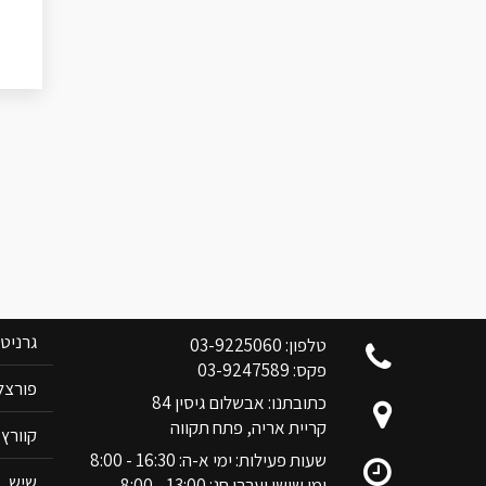
צוות בן אלי אלשיך לשרותכם
קטלוג 
גרניט
טלפון: 03-9225060
פקס: 03-9247589
פורצלן RIM
כתובתנו: אבשלום גיסין 84
קריית אריה, פתח תקווה
קוורץ ANOVA
שעות פעילות: ימי א-ה: 16:30 - 8:00
שיש
ימי שישי וערבי חג: 13:00 - 8:00