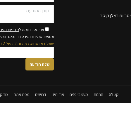
סר ופורצלן קיסר
אני מסכים/מה ל
מדיניות הפרט
ומאשר שמירת הפרטים במאגר המי
שאלת אבטחה: כמה זה 2 כפול 2?
קטלוג
החנות
מעצבי פנים
אודותינו
דרושים
מפת אתר
צור ק