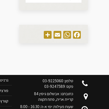
Share
WhatsApp
Email
Facebook
צוות בן אלי אלשיך לשרותכם
קטלוג 
גרניט
טלפון: 03-9225060
פקס: 03-9247589
פורצלן RIM
כתובתנו: אבשלום גיסין 84
קריית אריה, פתח תקווה
קוורץ ANOVA
שעות פעילות: ימי א-ה: 16:30 - 8:00