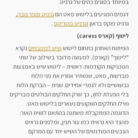
במיוחד בסוגים כהים של גרניט.
דגמים המגיעים בליטוש מאט הם
גרניט סופר נובה
,
גרניט פוקס בראון
וגרניט מטריקס
.
ליטוף (קארס caress)
הפיתוח האחרון בתחום ליטוש
שיש למטבחים
נקרא
“ליטוף” (קארס). למעשה מדובר בשילוב של שתי
הטכניקות הקודמות: ראשית – ליטוש שיש באמצעות
מברשות, מאט, שמותיר אחריו את פני הלוח
גבשושיים ולא לגמרי אחידים. שנית – הברקת הלוח
בלי הפעלת לחץ, כך שרק החלקים הבולטים מבריקים
ואילו החלקים השקועים נשארים בליטוש מאט.
הדוגמה המתקבלת משתנה בהתאם לזווית האור:
מהצד היא נראית כמו עור תנין, ומלפנים נראים
הצבעים המודגשים של השיש יחד עם המרקם