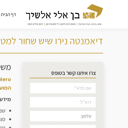
דף הבית
דיאמנטה נירו שיש שחור למט
משטח ש
צרו איתנו קשר בטופס
המועש
מידע 
שם: e Nero
סוג
מקו