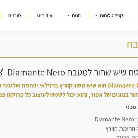
קטלוג לוחות
חנות
אודותינו
סוכנים
בח
מיקומך כאן
יש שחור למטבח Diamante Nero 🏅
Diamante Nero הוא שיש מסוג קוורץ ברזילאי יפהפה וא
ר בגוונים של אפור, והוא יכול לשמש לעיצוב כל פרויקט פני
טכני
Diamant
 החומר: קוורץ
ר: ברזיל