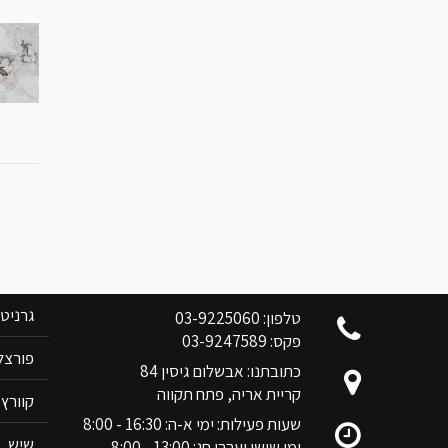
צוות בן אלי אלשיך לשרותכם
קטלוג 
גרניט
טלפון: 03-9225060
פקס: 03-9247589
פורצלן RIM
כתובתנו: אבשלום גיסין 84
קריית אריה, פתח תקווה
קוורץ ANOVA
שעות פעילות: ימי א-ה: 16:30 - 8:00
שיש
ימי שישי וערבי חג: 13:00 - 8:00