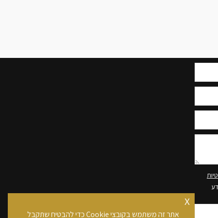
בן אלי אלשיך בפייסבוק
יות
דע
x
אתר זה משתמש בקובצי Cookie כדי להבטיח שתקבל