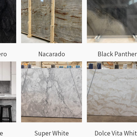
ero
Nacarado
Black Panther
e
Super White
Dolce Vita Whi