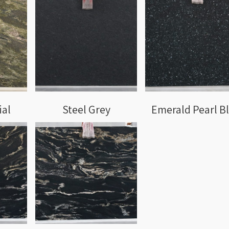
ial
Steel Grey
Emerald Pearl B