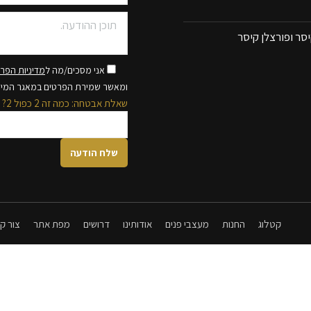
סר ופורצלן קיסר
אני מסכים/מה ל
מדיניות הפרט
ומאשר שמירת הפרטים במאגר המי
שאלת אבטחה: כמה זה 2 כפול 2?
קטלוג
החנות
מעצבי פנים
אודותינו
דרושים
מפת אתר
צור ק