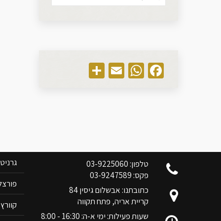
Share
WhatsApp
Email
Facebook
צוות בן אלי אלשיך לשרותכם
קטלוג 
גרניט
טלפון: 03-9225060
פקס: 03-9247589
פורצלן RIM
כתובתנו: אבשלום גיסין 84
קריית אריה, פתח תקווה
קוורץ ANOVA
שעות פעילות: ימי א-ה: 16:30 - 8:00