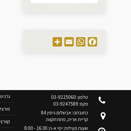
Share
WhatsApp
Email
Facebook
צוות בן אלי אלשיך לשרותכם
קטלוג 
גרניט
טלפון: 03-9225060
פקס: 03-9247589
פורצלן RIM
כתובתנו: אבשלום גיסין 84
קריית אריה, פתח תקווה
קוורץ ANOVA
שעות פעילות: ימי א-ה: 16:30 - 8:00