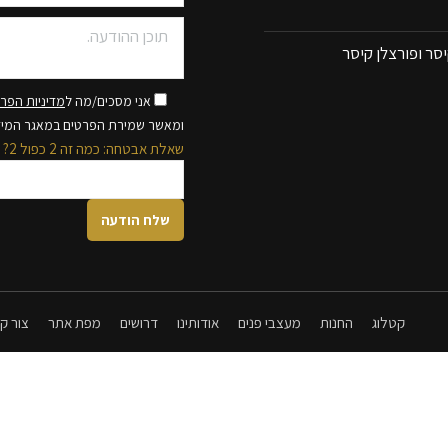
סר ופורצלן קיסר
אני מסכים/מה ל
מדיניות הפרט
ומאשר שמירת הפרטים במאגר המי
שאלת אבטחה: כמה זה 2 כפול 2?
קטלוג
החנות
מעצבי פנים
אודותינו
דרושים
מפת אתר
צור ק